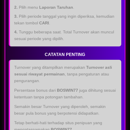
2.
Pilih menu
Laporan Taruhan
.
3.
Pilih periode tanggal yang ingin diperiksa, kemudian
tekan tombol
CARI
.
4.
Tunggu beberapa saat. Total Turnover akan muncul
sesuai periode yang dipilih.
CATATAN PENTING
Turnover yang ditampilkan merupakan
Turnover asli
sesuai riwayat permainan
, tanpa pengaturan atau
pengurangan.
Persentase bonus dari
BOSWIN77
juga dihitung sesuai
ketentuan tanpa potongan tambahan.
Semakin besar Turnover yang diperoleh, semakin
besar pula bonus yang berpotensi didapatkan.
Tetap berhati-hati terhadap situs penipuan yang
mengatasnamakan
BOSWIN77
.