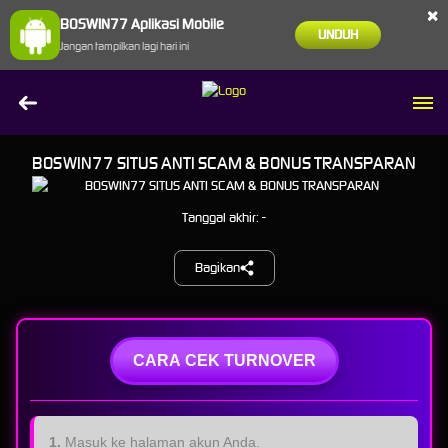
×
BOSWIN77 Aplikasi Mobile
UNDUH
Jangan tampilkan lagi hari ini
BOSWIN77 SITUS ANTI SCAM & BONUS TRANSPARAN
Tanggal akhir: -
Bagikan
CARA CEK TURNOVER
1.
Masuk ke halaman akun Anda.