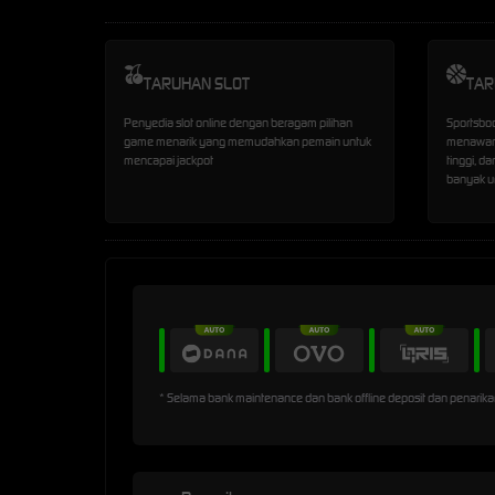
TARUHAN SLOT
TAR
Penyedia slot online dengan beragam pilihan
Sportsboo
game menarik yang memudahkan pemain untuk
menawark
mencapai jackpot
tinggi, d
banyak u
* Selama bank maintenance dan bank offline deposit dan penarikan