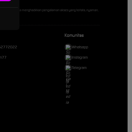
iburan, tetapi juga menghadirkan pengalaman akses yang tertata, nyaman,
Komunitas
62772022
Whatsapp
in77
Instagram
Telegram