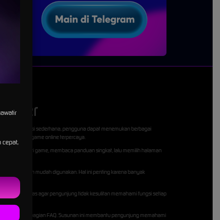
lotter
hawatir
ern serta navigasi sederhana, pengguna dapat menemukan berbagai
encari akses game online terpercaya.
 cepat,
lajahi kategori game, membaca panduan singkat, lalu memilih halaman
isien.
ampil stabil dan mudah digunakan. Hal ini penting karena banyak
n secara ringkas agar pengunjung tidak kesulitan memahami fungsi setiap
erarah.
si layanan, hingga bagian FAQ. Susunan ini membantu pengunjung memahami