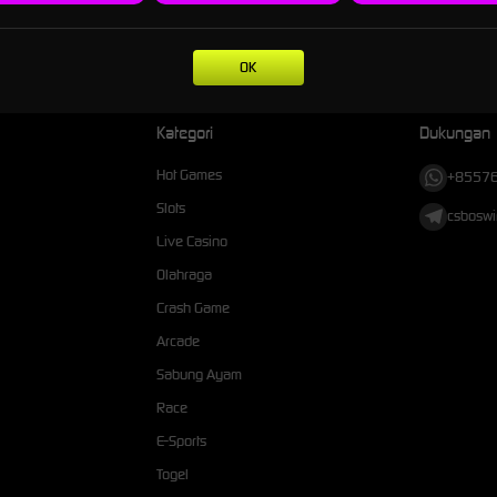
win77 dikelola dengan konsep yang serius dan tertata.
baca, Boswin77 layak disebut sebagai surga para slotter. Platform ini tidak hanya menonjolkan h
OK
Kategori
Dukungan
Hot Games
+8557
Slots
csbosw
Live Casino
Olahraga
Crash Game
Arcade
Sabung Ayam
Race
E-Sports
Togel