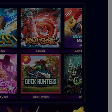
Zeus
Koi Gate
Mahjong Magic
r Zeus
Duck Hunters
The Crypt