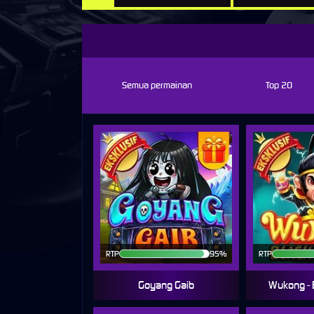
Semua permainan
Top 20
RTP
95%
RTP
Goyang Gaib
Wukong - B