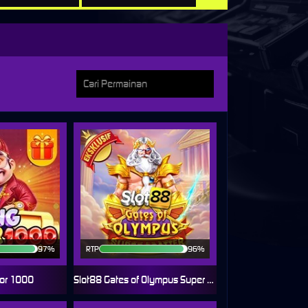
IDR
8,727,000.00
Gates of Olympus 1000
jef****1
IDR
5,650,000.00
Mahjong Wins 3 – Black Scatter
y****s
IDR
5,165,500.00
Gates of Olympus Super Scatter
y****s
IDR
5,004,900.00
Gates of Olympus Super Scatter
y****s
IDR
4,821,500.00
Gates of Olympus Super Scatter
sire****7
97%
RTP
96%
IDR
4,480,800.00
Starlight Princess Super Scatter
or 1000
Slot88 Gates of Olympus Super Scatter
j****0
IDR
4,271,600.00