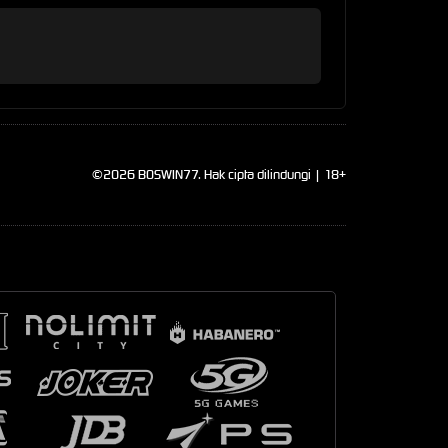
©2026 BOSWIN77. Hak cipta dilindungi | 18+