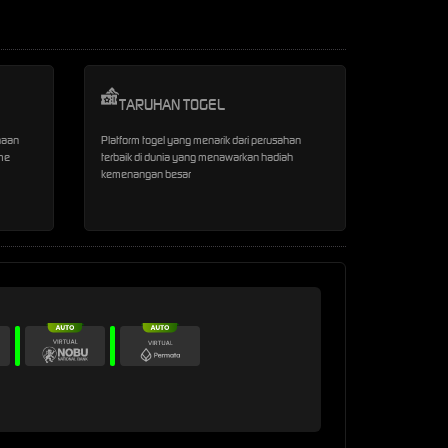
TARUHAN TOGEL
haan
Platform togel yang menarik dari perusahan
ame
terbaik di dunia yang menawarkan hadiah
kemenangan besar