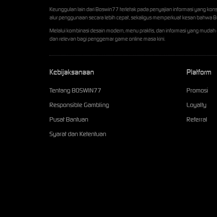
Keunggulan lain dari Boswin77 terletak pada penyajian informasi yang kon
alur penggunaan secara lebih cepat, sekaligus memperkuat kesan bahwa Bo
Melalui kombinasi desain modern, menu praktis, dan informasi yang mudah d
dan relevan bagi penggemar game online masa kini.
Kebijaksanaan
Platform
Tentang BOSWIN77
Promosi
Responsible Gambling
Loyalty
Pusat Bantuan
Referral
Syarat dan Ketentuan