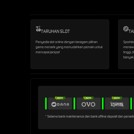
TARUHAN SLOT
TA
Penyedia slot online dengan beragam pilihan
Sportsb
game menarik yang memudahkan pemain untuk
menawar
mencapai jackpot
tinggi,
banyak 
* Selama bank maintenance dan bank offline deposit dan penarik