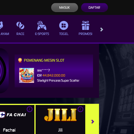
MASUK
DAFTAR
 AYAM
RACE
E-SPORTS
TOGEL
PROMOSI
PEMENANG MESIN SLOT
sire****7
IDR
44,842,000.00
Starlight Princess Super Scatter
y****s
IDR
43,578,800.00
Gates of Olympus Super Scatter
i
i
i
y****s
IDR
23,593,500.00
No Limit City
Gates of Olympus Super Scatter
Fachai
Jili
dza****5