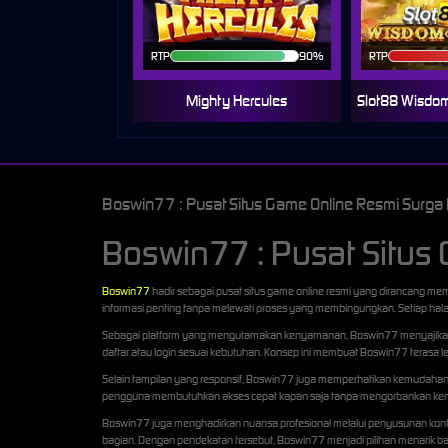
RTP
90%
RTP
Mighty Hercules
Slot88 Wisdom
Boswin77 : Pusat Situs Game Online Resmi Surga P
Boswin77 : Pusat Situs 
Boswin77
hadir sebagai pusat situs game online resmi yang dirancang m
informasi penting tanpa melewati proses yang membingungkan. Setiap hal
Sebagai platform yang mengutamakan kenyamanan, Boswin77 menyajikan pi
daftar atau login sesuai kebutuhan. Konsep ini membuat Boswin77 terasa lebi
Selain tampilan yang responsif, Boswin77 juga memperhatikan kemudahan ak
pengguna membutuhkan akses cepat kapan saja tanpa mengorbankan ken
Boswin77 juga menghadirkan nuansa profesional melalui penyusunan konten
bagian. Dengan pendekatan tersebut, Boswin77 menjadi pilihan menarik ba