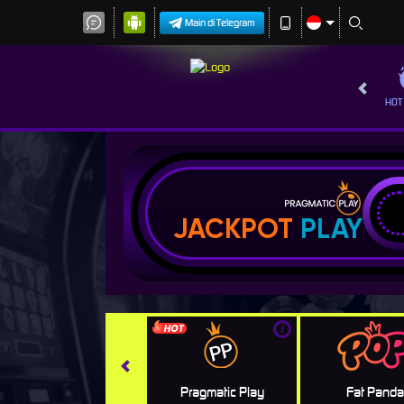
Main di Telegram
HOT
JACKPOT
PLAY
i
Pragmatic Play
Fat Pand