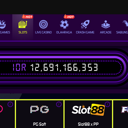
 GAMES
SLOTS
LIVE CASINO
OLAHRAGA
CRASH GAME
ARCADE
SABUNG
IDR
12,691,166,353
i
i
i
a
PG Soft
Slot88 x PP