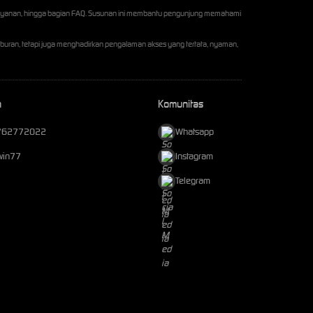
ipsi layanan, hingga bagian FAQ. Susunan ini membantu pengunjung memahami
 hiburan, tetapi juga menghadirkan pengalaman akses yang tertata, nyaman,
n
Komunitas
762772022
Whatsapp
win77
Instagram
Telegram