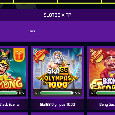
SLOT88 X PP
Slots
98%
RTP
95%
RTP
lack Scatter
Slot88 Olympus 1000
Bang Gac