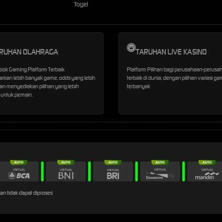
Togel
RUHAN OLAHRAGA
TARUHAN LIVE KASINO
ook Gaming Platform Terbaik
Platform Pilihan bagi perusahaan-perusa
kan lebih banyak game, odds yang lebih
terbaik di dunia, dengan pilihan variasi g
 dan menyediakan pilihan yang lebih
terbanyak
untuk pemain.
an tidak dapat diproses