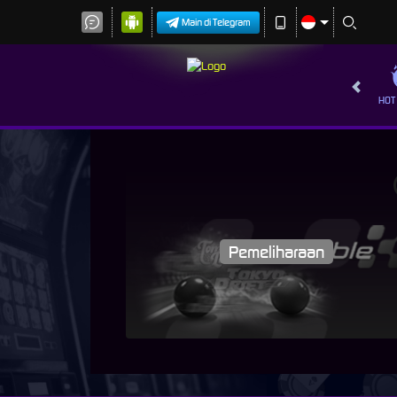
Main di Telegram
HOT