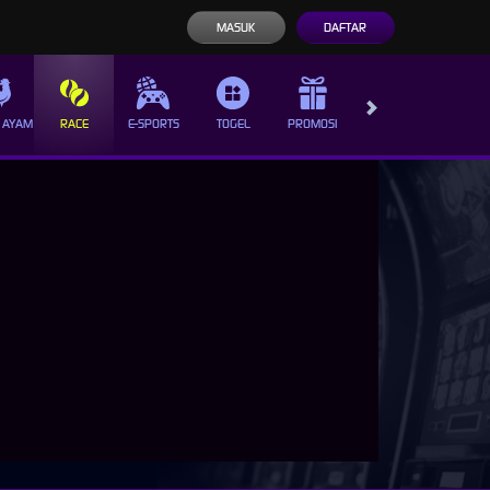
MASUK
DAFTAR
 AYAM
RACE
E-SPORTS
TOGEL
PROMOSI