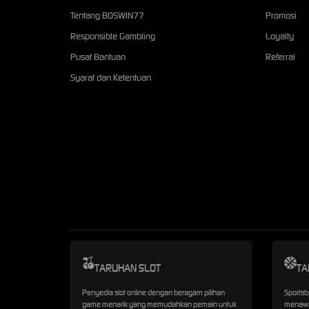
Tentang BOSWIN77
Promosi
Responsible Gambling
Loyalty
Pusat Bantuan
Referral
Syarat dan Ketentuan
TARUHAN SLOT
TA
Penyedia slot online dengan beragam pilihan
Sportsb
game menarik yang memudahkan pemain untuk
menawar