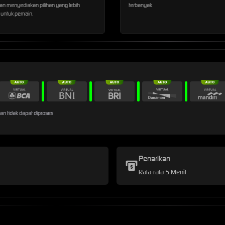
 dan menyediakan pilihan yang lebih
terbanyak
untuk pemain.
an tidak dapat diproses
Penarikan
Rata-rata 5 Menit