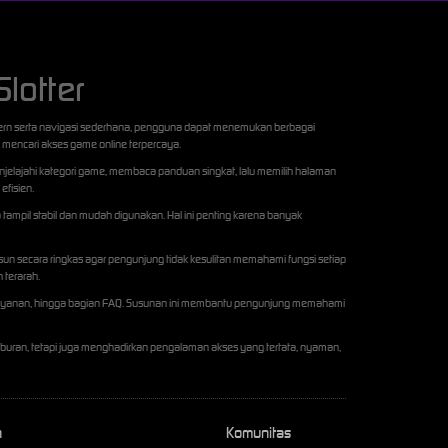
lotter
odern serta navigasi sederhana, pengguna dapat menemukan berbagai
mencari akses game online terpercaya.
elajahi kategori game, membaca panduan singkat, lalu memilih halaman
efisien.
tampil stabil dan mudah digunakan. Hal ini penting karena banyak
un secara ringkas agar pengunjung tidak kesulitan memahami fungsi setiap
 terarah.
ipsi layanan, hingga bagian FAQ. Susunan ini membantu pengunjung memahami
 hiburan, tetapi juga menghadirkan pengalaman akses yang tertata, nyaman,
n
Komunitas