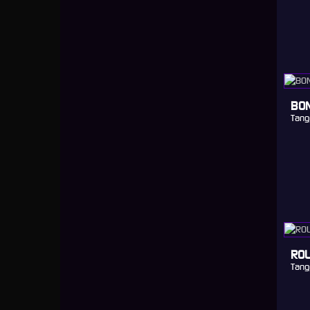
BO
Tang
ROL
Tang