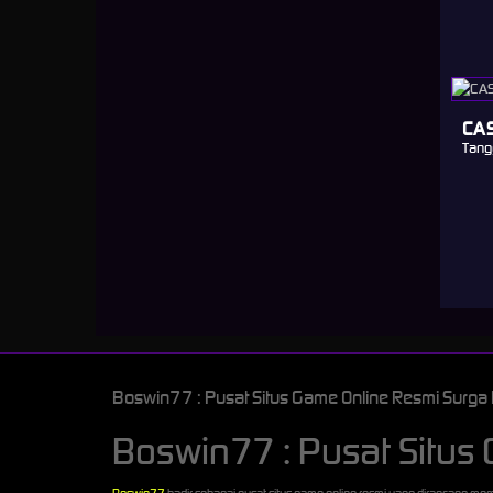
CA
Tang
Boswin77 : Pusat Situs Game Online Resmi Surga P
Boswin77 : Pusat Situs 