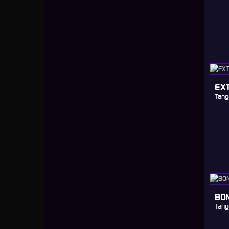
EXT
Tang
BON
Tang