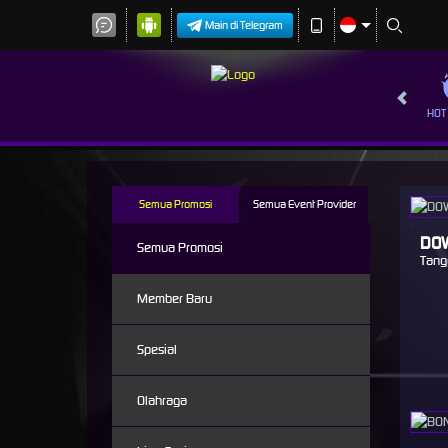
Main di Telegram
HOT
Semua Promosi
Semua Event Provider
DOW
Semua Promosi
Tang
Member Baru
Spesial
Olahraga