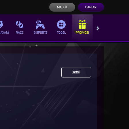
MASUK
DAFTAR
 AYAM
RACE
E-SPORTS
TOGEL
PROMOSI
Detail