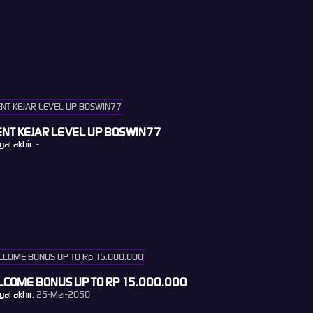
NT KEJAR LEVEL UP BOSWIN77
gal akhir:
-
COME BONUS UP TO RP 15.000.000
gal akhir:
25-Mei-2050