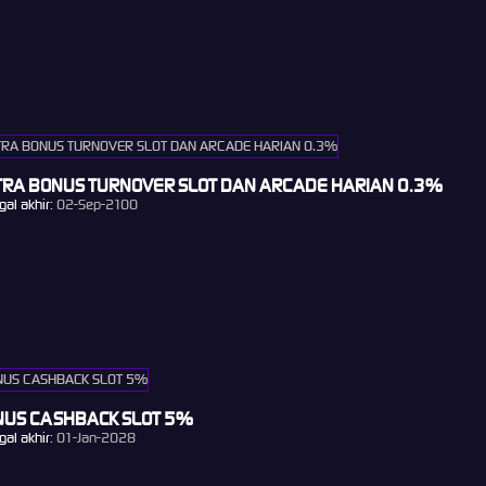
RA BONUS TURNOVER SLOT DAN ARCADE HARIAN 0.3%
gal akhir:
02-Sep-2100
US CASHBACK SLOT 5%
gal akhir:
01-Jan-2028