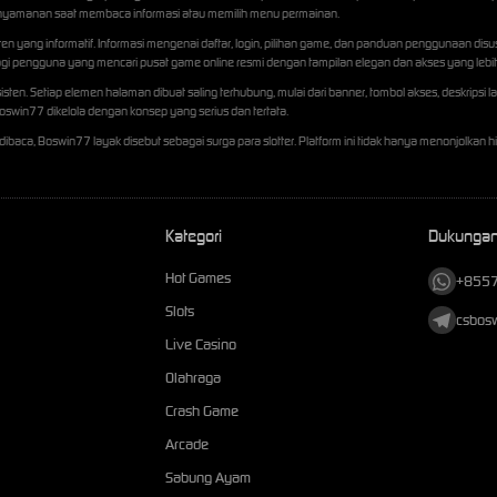
yamanan saat membaca informasi atau memilih menu permainan.
 yang informatif. Informasi mengenai daftar, login, pilihan game, dan panduan penggunaan disus
gi pengguna yang mencari pusat game online resmi dengan tampilan elegan dan akses yang lebih
sisten. Setiap elemen halaman dibuat saling terhubung, mulai dari banner, tombol akses, deskr
swin77 dikelola dengan konsep yang serius dan tertata.
ibaca, Boswin77 layak disebut sebagai surga para slotter. Platform ini tidak hanya menonjolkan
Kategori
Dukunga
Hot Games
+855
Slots
csbos
Live Casino
Olahraga
Crash Game
Arcade
Sabung Ayam