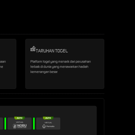
TARUHAN TOGEL
haan
Platform togel yang menarik dari perusahan
ame
terbaik di dunia yang menawarkan hadiah
kemenangan besar