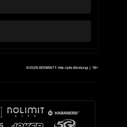
©2026 BOSWIN77. Hak cipta dilindungi | 18+