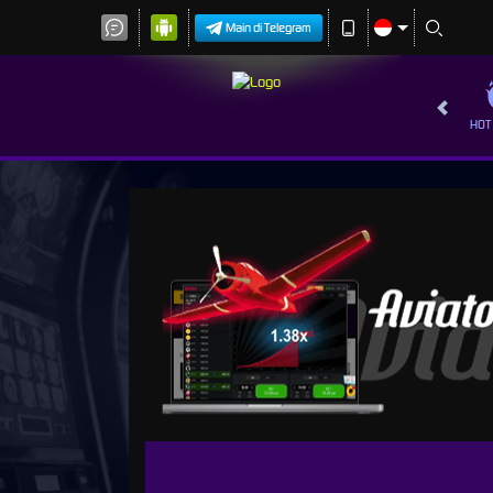
Main di Telegram
HOT