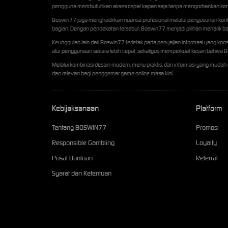
pengguna membutuhkan akses cepat kapan saja tanpa mengorbankan ken
Boswin77 juga menghadirkan nuansa profesional melalui penyusunan konten
bagian. Dengan pendekatan tersebut, Boswin77 menjadi pilihan menarik ba
Keunggulan lain dari Boswin77 terletak pada penyajian informasi yang kon
alur penggunaan secara lebih cepat, sekaligus memperkuat kesan bahwa Bo
Melalui kombinasi desain modern, menu praktis, dan informasi yang mudah d
dan relevan bagi penggemar game online masa kini.
Kebijaksanaan
Platform
Tentang BOSWIN77
Promosi
Responsible Gambling
Loyalty
Pusat Bantuan
Referral
Syarat dan Ketentuan