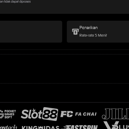
an tidak dapat diproses
Penarikan
Rata-rata 5 Menit